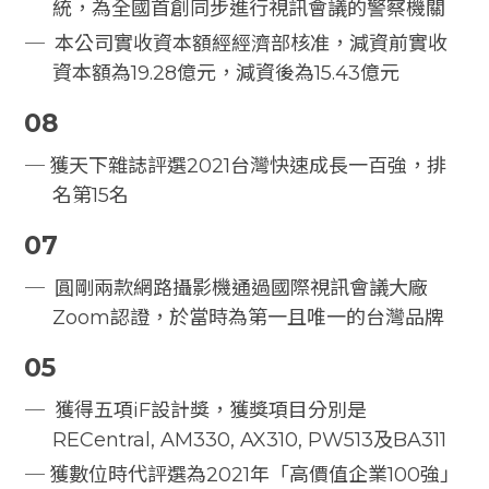
統，為全國首創同步進行視訊會議的警察機關
本公司實收資本額經經濟部核准，減資前實收
資本額為19.28億元，減資後為15.43億元
08
獲天下雜誌評選2021台灣快速成長一百強，排
名第15名
07
圓剛兩款網路攝影機通過國際視訊會議大廠
Zoom認證，於當時為第一且唯一的台灣品牌
05
獲得五項iF設計獎，獲獎項目分別是
RECentral, AM330, AX310, PW513及BA311
獲數位時代評選為2021年「高價值企業100強」