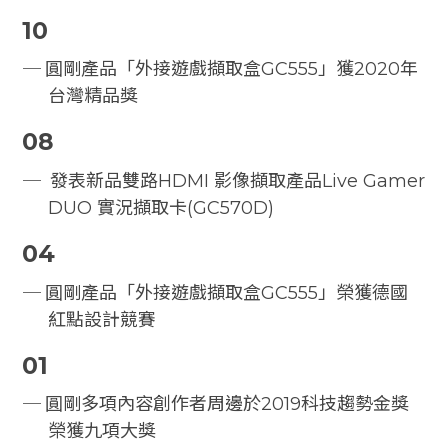
10
圓剛產品「外接遊戲擷取盒GC555」獲2020年
台灣精品獎
08
發表新品雙路HDMI 影像擷取產品Live Gamer
DUO 實況擷取卡(GC570D)
04
圓剛產品「外接遊戲擷取盒GC555」榮獲德國
紅點設計競賽
01
圓剛多項內容創作者周邊於2019科技趨勢金獎
榮獲九項大獎