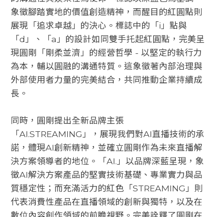
象徵腳踏實地的價值創造精神，而醒目的紅圓點則
展現「追求卓越」的決心。標誌中的「i」點與
「d」、「a」的設計如同雙手托起紅圓點，完美呈
現圓剛「剛柔並濟」的經營哲學 - 以堅定的執行力
為本，輔以圓融的溝通特質。這象徵著內部治理與
外部使用者力量的完美結合，共同推動企業持續成
長。
同時，圓剛提出全新品牌主張
「AI.STREAMING」，展現我們對AI直播技術的承
諾，體現AI創新精神，並確立圓剛作為未來直播解
決方案領導者的地位。「AI.」以品牌深藍呈現，象
徵AI解決方案產品的堅實技術基礎、專業實力與品
質穩定性；而充滿活力的紅色「STREAMING」則
代表消費性產品在直播領域的創新與獨特，以及在
數位內容創作領域的前瞻視野。完美詮釋了圓剛在