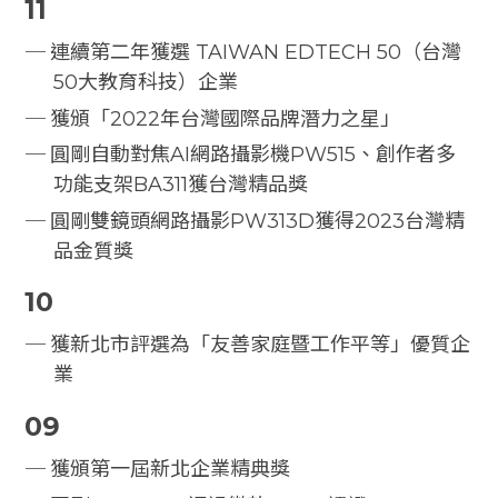
11
連續第二年獲選 TAIWAN EDTECH 50（台灣
50大教育科技）企業
獲頒「2022年台灣國際品牌潛力之星」
圓剛自動對焦AI網路攝影機PW515、創作者多
功能支架BA311獲台灣精品獎
圓剛雙鏡頭網路攝影PW313D獲得2023台灣精
品金質獎
10
獲新北市評選為「友善家庭暨工作平等」優質企
業
09
獲頒第一屆新北企業精典獎